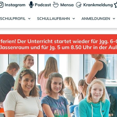
Instagram
Podcast
Mensa
Krankmeldung
SCHULPROFIL
SCHULLAUFBAHN
ANMELDUNGEN
ien! Der Unterricht startet wieder für Jgg. 6-
lassenraum und für Jg. 5 um 8.50 Uhr in der Au