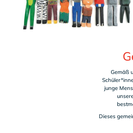
G
Gemäß un
Schüler*inne
junge Mensc
unsere
bestmö
Dieses gemei