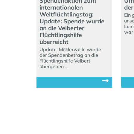
Spendenaktion zum
Umw
internationalen
de
Weltflüchtlingstag;
Ein 
Update: Spende wurde
unse
Lumb
an die Velberter
war i
Flüchtlingshilfe
überreicht
Update: Mittlerweile wurde
der Spendenbetrag an die
Flüchtlingshilfe Velbert
übergeben ...