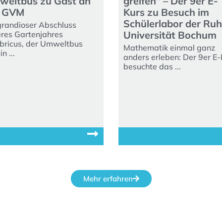
eltbus zu Gast an
greifen“ – Der 9er E-
r GVM
Kurs zu Besuch im
Schülerlabor der Ruh
grandioser Abschluss
Universität Bochum
res Gartenjahres
ricus, der Umweltbus
Mathematik einmal ganz
n ...
anders erleben: Der 9er E-
besuchte das ...
Mehr erfahren