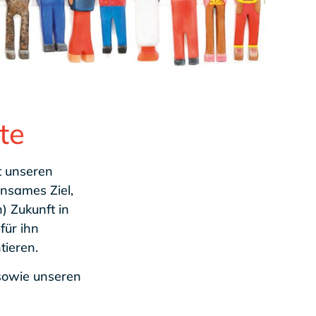
te
t unseren
insames Ziel,
) Zukunft in
für ihn
tieren.
owie unseren