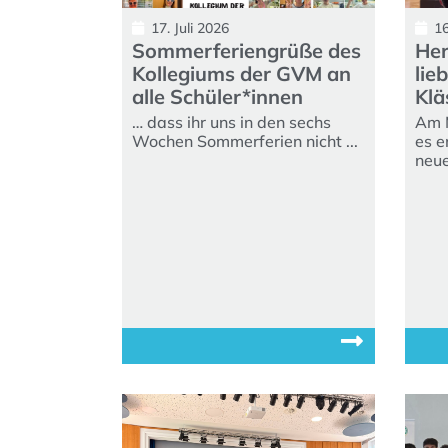
17. Juli 2026
16
Sommerferiengrüße des
Her
Kollegiums der GVM an
lie
alle Schüler*innen
Klä
… dass ihr uns in den sechs
Am 
Wochen Sommerferien nicht ...
es e
neue