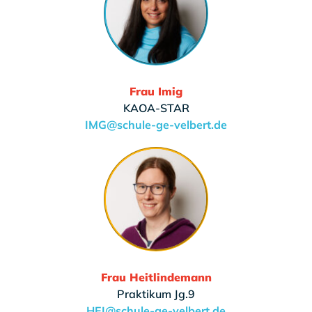
Frau Imig
KAOA-STAR
IMG@schule-ge-velbert.de
Frau Heitlindemann
Praktikum Jg.9
HEI@schule-ge-velbert.de