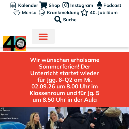
Kalender
Shop
Instagram
Podcast
Mensa
Krankmeldung
40. Jubiläum
Suche
Wir wünschen erholsame
Sommerferien! Der
Unterricht startet wieder
für Jgg. 6-Q2 am Mi,
02.09.26 um 8.00 Uhr im
Klassenraum und für Jg. 5
um 8.50 Uhr in der Aula