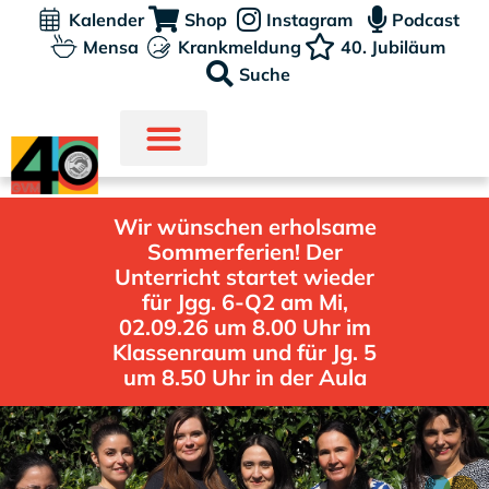
Kalender
Shop
Instagram
Podcast
Mensa
Krankmeldung
40. Jubiläum
Suche
Wir wünschen erholsame
Sommerferien! Der
Unterricht startet wieder
für Jgg. 6-Q2 am Mi,
02.09.26 um 8.00 Uhr im
Klassenraum und für Jg. 5
um 8.50 Uhr in der Aula