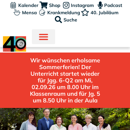
Kalender
Shop
Instagram
Podcast
Mensa
Krankmeldung
40. Jubiläum
Suche
Wir wünschen erholsame
Sommerferien! Der
Unterricht startet wieder
für Jgg. 6-Q2 am Mi,
02.09.26 um 8.00 Uhr im
Klassenraum und für Jg. 5
um 8.50 Uhr in der Aula