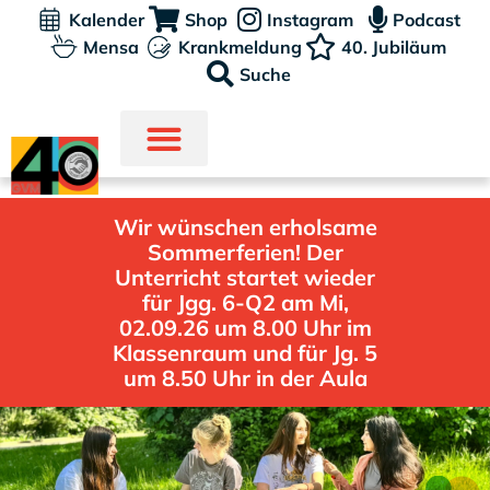
Kalender
Shop
Instagram
Podcast
Mensa
Krankmeldung
40. Jubiläum
Suche
Wir wünschen erholsame
Sommerferien! Der
Unterricht startet wieder
für Jgg. 6-Q2 am Mi,
02.09.26 um 8.00 Uhr im
Klassenraum und für Jg. 5
um 8.50 Uhr in der Aula