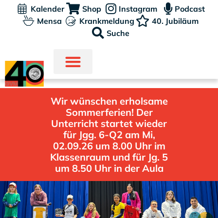
Kalender
Shop
Instagram
Podcast
Mensa
Krankmeldung
40. Jubiläum
Suche
Wir wünschen erholsame
Sommerferien! Der
Unterricht startet wieder
für Jgg. 6-Q2 am Mi,
02.09.26 um 8.00 Uhr im
Klassenraum und für Jg. 5
um 8.50 Uhr in der Aula