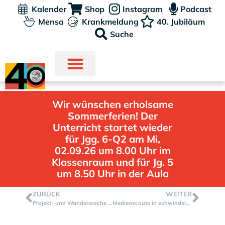
Kalender
Shop
Instagram
Podcast
Mensa
Krankmeldung
40. Jubiläum
Suche
Wir wünschen erholsame
Sommerferien! Der
Unterricht startet wieder
für Jgg. 6-Q2 am Mi,
02.09.26 um 8.00 Uhr im
Klassenraum und für Jg. 5
um 8.50 Uhr in der Aula
ZURÜCK
WEITER
Projekt- und Wanderwoche vom 25.09. – 29.09.2023
Medienscouts in schwindelnder Höhe