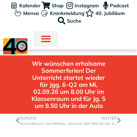
Kalender
Shop
Instagram
Podcast
Mensa
Krankmeldung
40. Jubiläum
Suche
Wir wünschen erholsame
Sommerferien! Der
Unterricht startet wieder
für Jgg. 6-Q2 am Mi,
02.09.26 um 8.00 Uhr im
Klassenraum und für Jg. 5
um 8.50 Uhr in der Aula
ZURÜCK
WEITER
Konzertbesuch zum Mitmachen
Gesucht: Dein Bild für das Stadtradeln 2024