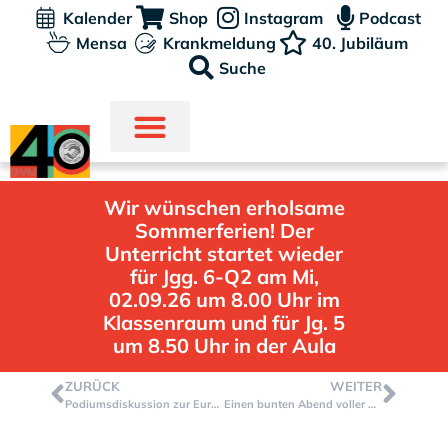
Kalender
Shop
Instagram
Podcast
Mensa
Krankmeldung
40. Jubiläum
Suche
Wir wünschen erholsame
Sommerferien! Der
Unterricht startet wieder
für Jgg. 6-Q2 am Mi,
02.09.26 um 8.00 Uhr im
Klassenraum und für Jg. 5
um 8.50 Uhr in der Aula
ZURÜCK
WEITER
Podiumsdiskussion zur Europawahl an unserer GVM
Einen bunten Abend voller Wunder…