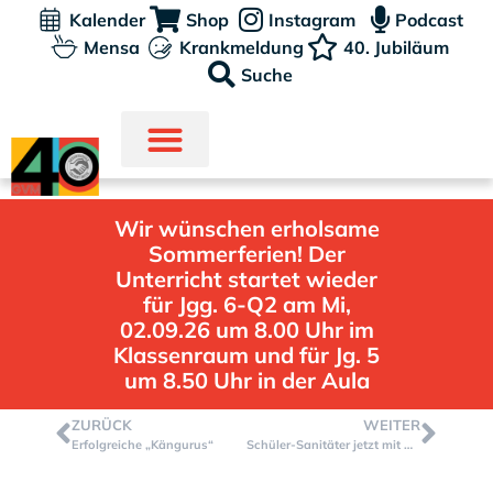
Kalender
Shop
Instagram
Podcast
Mensa
Krankmeldung
40. Jubiläum
Suche
Wir wünschen erholsame
Sommerferien! Der
Unterricht startet wieder
für Jgg. 6-Q2 am Mi,
02.09.26 um 8.00 Uhr im
Klassenraum und für Jg. 5
um 8.50 Uhr in der Aula
ZURÜCK
WEITER
Erfolgreiche „Kängurus“
Schüler-Sanitäter jetzt mit Notfallhandy erreichbar