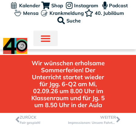
Kalender
Shop
Instagram
Podcast
Mensa
Krankmeldung
40. Jubiläum
Suche
Wir wünschen erholsame
Sommerferien! Der
Unterricht startet wieder
für Jgg. 6-Q2 am Mi,
02.09.26 um 8.00 Uhr im
Klassenraum und für Jg. 5
um 8.50 Uhr in der Aula
ZURÜCK
WEITER
Fair gespielt!
Impressionen: Unsere Fahrten- und Projektwoche vom 07.10. – 11.10.2024