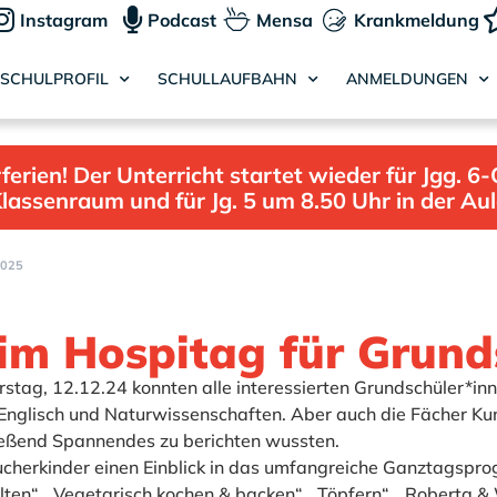
Instagram
Podcast
Mensa
Krankmeldung
SCHULPROFIL
SCHULLAUFBAHN
ANMELDUNGEN
ien! Der Unterricht startet wieder für Jgg. 6-
lassenraum und für Jg. 5 um 8.50 Uhr in der Au
2025
im Hospitag für Grund
tag, 12.12.24 konnten alle interessierten Grundschüler*inne
Englisch und Naturwissenschaften. Aber auch die Fächer Kun
ließend Spannendes zu berichten wussten.
sucherkinder einen Einblick in das umfangreiche Ganztags
ten“, „Vegetarisch kochen & backen“, „Töpfern“, „Roberta 