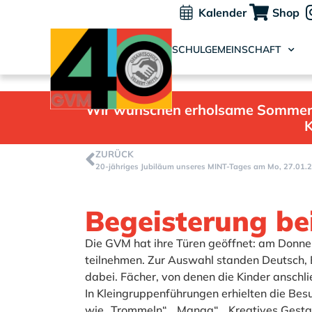
Kalender
Shop
SCHULGEMEINSCHAFT
Wir wünschen erholsame Sommerfer
K
ZURÜCK
20-jähriges Jubiläum unseres MINT-Tages am Mo, 27.01.
Begeisterung be
Die GVM hat ihre Türen geöffnet: am Donners
teilnehmen. Zur Auswahl standen Deutsch, 
dabei. Fächer, von denen die Kinder ansch
In Kleingruppenführungen erhielten die Be
wie „Trommeln“, „Manga“, „Kreatives Gestal