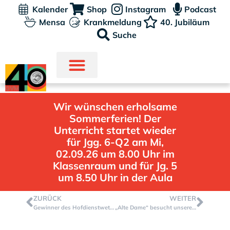
Kalender
Shop
Instagram
Podcast
Mensa
Krankmeldung
40. Jubiläum
Suche
Wir wünschen erholsame
Sommerferien! Der
Unterricht startet wieder
für Jgg. 6-Q2 am Mi,
02.09.26 um 8.00 Uhr im
Klassenraum und für Jg. 5
um 8.50 Uhr in der Aula
ZURÜCK
WEITER
Gewinner des Hofdienstwettbewerbes: Sauberste Klasse – Prämie vom Förderverein
„Alte Dame“ besucht unsere GVM