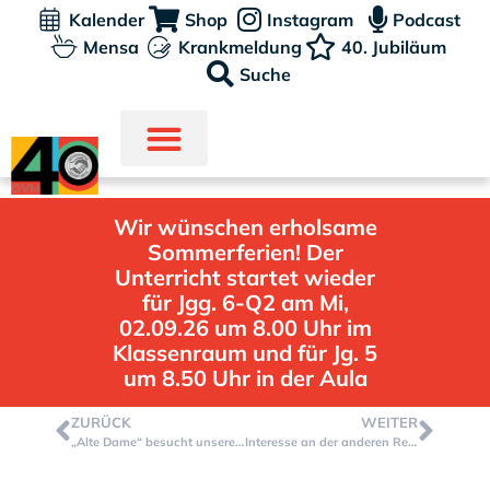
Kalender
Shop
Instagram
Podcast
Mensa
Krankmeldung
40. Jubiläum
Suche
Wir wünschen erholsame
Sommerferien! Der
Unterricht startet wieder
für Jgg. 6-Q2 am Mi,
02.09.26 um 8.00 Uhr im
Klassenraum und für Jg. 5
um 8.50 Uhr in der Aula
ZURÜCK
WEITER
„Alte Dame“ besucht unsere GVM
Interesse an der anderen Religion – Besuch einer Moschee