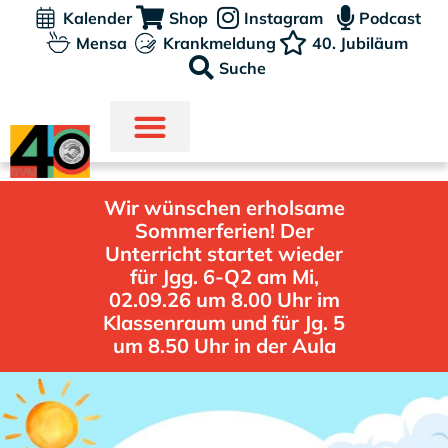
Kalender
Shop
Instagram
Podcast
Mensa
Krankmeldung
40. Jubiläum
Suche
Wir wünschen erholsame
Sommerferien! Der
Unterricht startet wieder
für Jgg. 6-Q2 am Mi,
02.09.26 um 8.00 Uhr im
Klassenraum und für Jg. 5
um 8.50 Uhr in der Aula