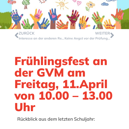
ZURÜCK
WEITER
Interesse an der anderen Religion – Besuch einer Moschee
Keine Angst vor der Prüfung! – Workshop für 10.Klässler*innen
Frühlingsfest an
der GVM am
Freitag, 11.April
von 10.00 – 13.00
Uhr
Rückblick aus dem letzten Schuljahr: