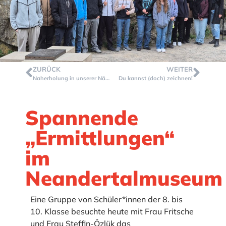
ZURÜCK
WEITER
Naherholung in unserer Nähe – Unser „Baldeneysee-Projekt!
Du kannst (doch) zeichnen!
Spannende
„Ermittlungen“
im
Neandertalmuseum
Eine Gruppe von Schüler*innen der 8. bis
10. Klasse besuchte heute mit Frau Fritsche
und Frau Steffin-Özlük das