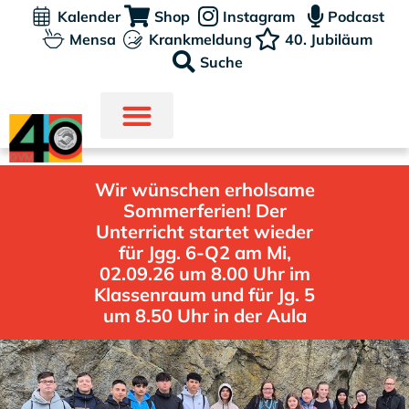
Kalender
Shop
Instagram
Podcast
Mensa
Krankmeldung
40. Jubiläum
Suche
Wir wünschen erholsame
Sommerferien! Der
Unterricht startet wieder
für Jgg. 6-Q2 am Mi,
02.09.26 um 8.00 Uhr im
Klassenraum und für Jg. 5
um 8.50 Uhr in der Aula