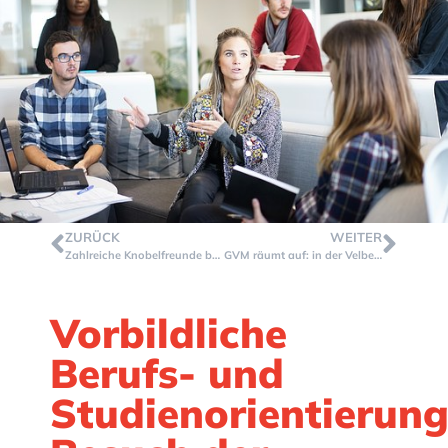
ZURÜCK
WEITER
Zahlreiche Knobelfreunde bei der 1. Runde der 65. Mathematikolympiade
GVM räumt auf: in der Velberter Innenstadt: Clean-Up-Day am Freitag, 19.09.2025
Vorbildliche
Berufs- und
Studienorientierung