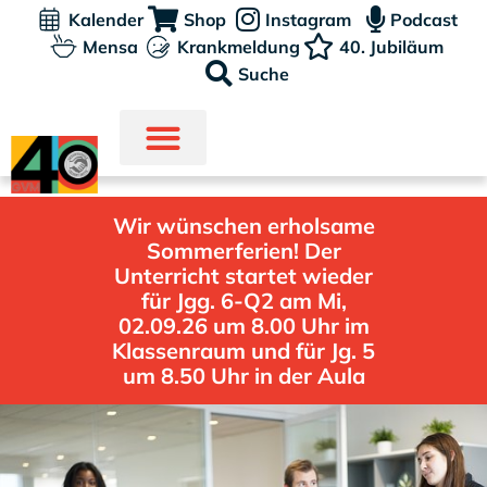
Kalender
Shop
Instagram
Podcast
Mensa
Krankmeldung
40. Jubiläum
Suche
Wir wünschen erholsame
Sommerferien! Der
Unterricht startet wieder
für Jgg. 6-Q2 am Mi,
02.09.26 um 8.00 Uhr im
Klassenraum und für Jg. 5
um 8.50 Uhr in der Aula