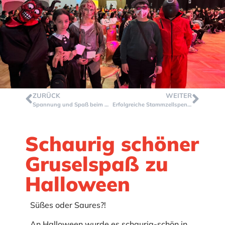
ZURÜCK
WEITER
Spannung und Spaß beim Mitmachtag für Grundschulkinder
Erfolgreiche Stammzellspendenaktion der Oberstufe an der GVM
Schaurig schöner
Gruselspaß zu
Halloween
Süßes oder Saures?!
An Halloween wurde es schaurig-schön in