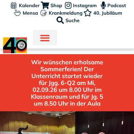
Kalender
Shop
Instagram
Podcast
Mensa
Krankmeldung
40. Jubiläum
Suche
Wir wünschen erholsame
Sommerferien! Der
Unterricht startet wieder
für Jgg. 6-Q2 am Mi,
02.09.26 um 8.00 Uhr im
Klassenraum und für Jg. 5
um 8.50 Uhr in der Aula