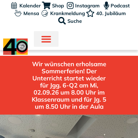
Kalender
Shop
Instagram
Podcast
Mensa
Krankmeldung
40. Jubiläum
Suche
Wir wünschen erholsame
Sommerferien! Der
Unterricht startet wieder
für Jgg. 6-Q2 am Mi,
02.09.26 um 8.00 Uhr im
Klassenraum und für Jg. 5
um 8.50 Uhr in der Aula