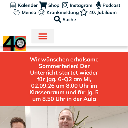
Kalender
Shop
Instagram
Podcast
Mensa
Krankmeldung
40. Jubiläum
Suche
Wir wünschen erholsame
Sommerferien! Der
Unterricht startet wieder
für Jgg. 6-Q2 am Mi,
02.09.26 um 8.00 Uhr im
Klassenraum und für Jg. 5
um 8.50 Uhr in der Aula