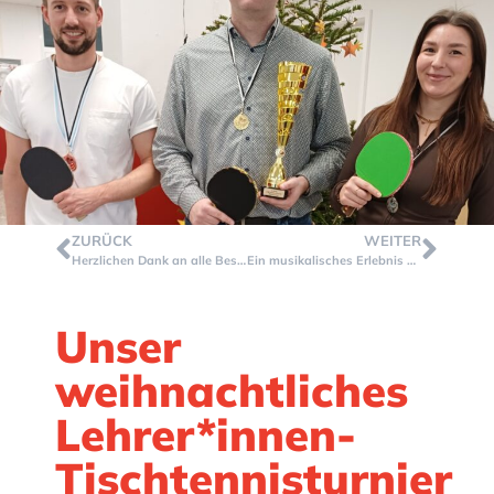
ZURÜCK
WEITER
Herzlichen Dank an alle Besucher*innen unserer GVM-Weihnachtsbude!
Ein musikalisches Erlebnis der besonderen Art…
Unser
weihnachtliches
Lehrer*innen-
Tischtennisturnier