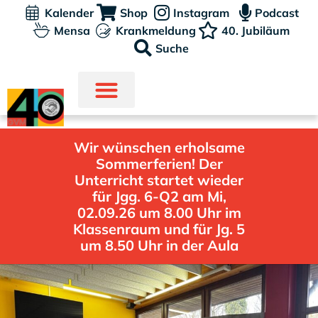
Kalender
Shop
Instagram
Podcast
Mensa
Krankmeldung
40. Jubiläum
Suche
Wir wünschen erholsame
Sommerferien! Der
Unterricht startet wieder
für Jgg. 6-Q2 am Mi,
02.09.26 um 8.00 Uhr im
Klassenraum und für Jg. 5
um 8.50 Uhr in der Aula