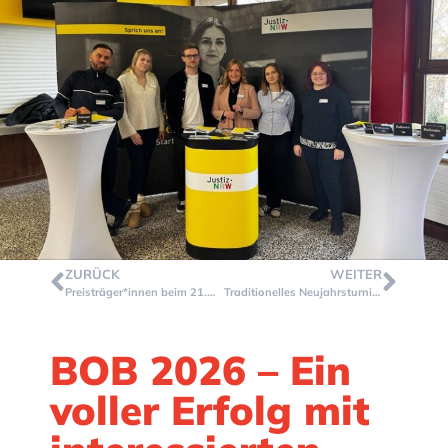
ZURÜCK
WEITER
Preisträger*innen beim 21.MINT-Tag ermittelt
Traditionelles Neujahrsturnier der Oberstufe – Ein sportlicher Erfolg!
BOB 2026 – Ein
voller Erfolg mit