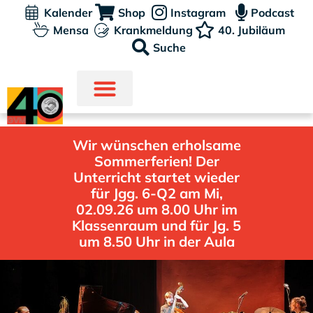
Kalender
Shop
Instagram
Podcast
Mensa
Krankmeldung
40. Jubiläum
Suche
Wir wünschen erholsame
Sommerferien! Der
Unterricht startet wieder
für Jgg. 6-Q2 am Mi,
02.09.26 um 8.00 Uhr im
Klassenraum und für Jg. 5
um 8.50 Uhr in der Aula