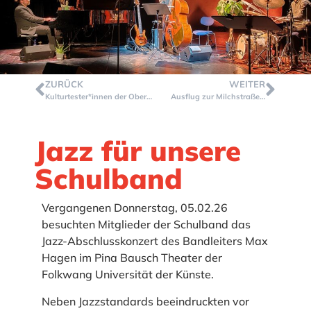
ZURÜCK
WEITER
Kulturtester*innen der Oberstufe auch 2026 wieder aktiv
Ausflug zur Milchstraße…
Jazz für unsere
Schulband
Vergangenen Donnerstag, 05.02.26
besuchten Mitglieder der Schulband das
Jazz-Abschlusskonzert des Bandleiters Max
Hagen im Pina Bausch Theater der
Folkwang Universität der Künste.
Neben Jazzstandards beeindruckten vor