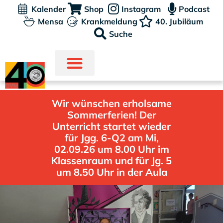
Kalender
Shop
Instagram
Podcast
Mensa
Krankmeldung
40. Jubiläum
Suche
Wir wünschen erholsame
Sommerferien! Der
Unterricht startet wieder
für Jgg. 6-Q2 am Mi,
02.09.26 um 8.00 Uhr im
Klassenraum und für Jg. 5
um 8.50 Uhr in der Aula