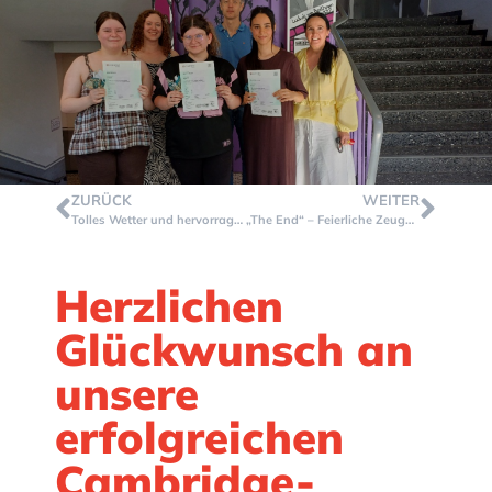
ZURÜCK
WEITER
Tolles Wetter und hervorragende Motivation beim Sportfest 2026
„The End“ – Feierliche Zeugnisübergabe für den Abschlussjahrgang 10 / 2026
Herzlichen
Glückwunsch an
unsere
erfolgreichen
Cambridge-