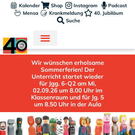
Kalender
Shop
Instagram
Podcast
Mensa
Krankmeldung
40. Jubiläum
Suche
Wir wünschen erholsame
Sommerferien! Der
Unterricht startet wieder
für Jgg. 6-Q2 am Mi,
02.09.26 um 8.00 Uhr im
Klassenraum und für Jg. 5
um 8.50 Uhr in der Aula