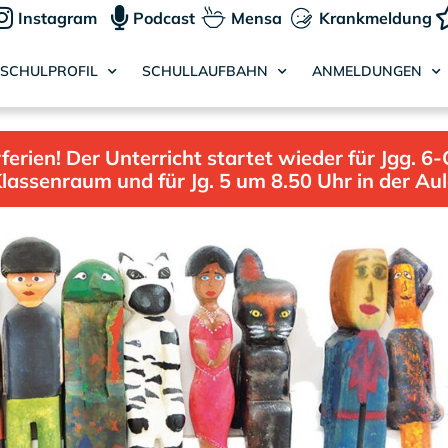
Instagram
Podcast
Mensa
Krankmeldung
SCHULPROFIL
SCHULLAUFBAHN
ANMELDUNGEN
ien! Der Unterricht startet wieder für Jgg. 6-
lassenraum und für Jg. 5 um 8.50 Uhr in der Au