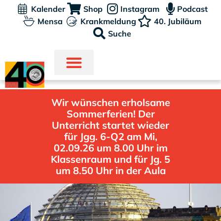
Kalender
Shop
Instagram
Podcast
Mensa
Krankmeldung
40. Jubiläum
Suche
Wir wünschen erholsame
Sommerferien! Der
Unterricht startet wieder
für Jgg. 6-Q2 am Mi,
02.09.26 um 8.00 Uhr im
Klassenraum und für Jg. 5
um 8.50 Uhr in der Aula