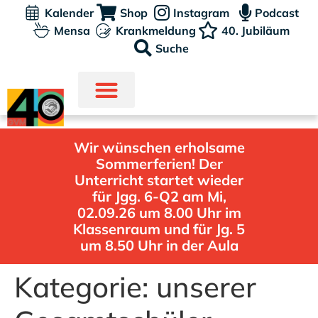
Kalender
Shop
Instagram
Podcast
Mensa
Krankmeldung
40. Jubiläum
Suche
Wir wünschen erholsame
Sommerferien! Der
Unterricht startet wieder
für Jgg. 6-Q2 am Mi,
02.09.26 um 8.00 Uhr im
Klassenraum und für Jg. 5
um 8.50 Uhr in der Aula
Kategorie:
unserer