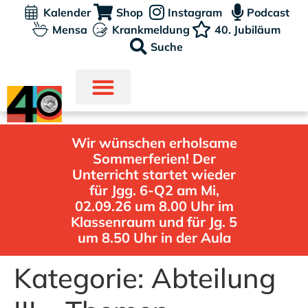
Kalender
Shop
Instagram
Podcast
Mensa
Krankmeldung
40. Jubiläum
Suche
Wir wünschen erholsame
Sommerferien! Der
Unterricht startet wieder
für Jgg. 6-Q2 am Mi,
02.09.26 um 8.00 Uhr im
Klassenraum und für Jg. 5
um 8.50 Uhr in der Aula
Kategorie:
Abteilung