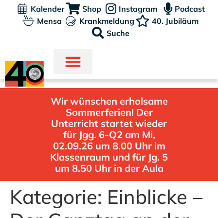
Kalender
Shop
Instagram
Podcast
Mensa
Krankmeldung
40. Jubiläum
Suche
Wir wünschen erholsame
Sommerferien! Der
Unterricht startet wieder
für Jgg. 6-Q2 am Mi,
02.09.26 um 8.00 Uhr im
Klassenraum und für Jg. 5
um 8.50 Uhr in der Aula
Kategorie:
Einblicke –