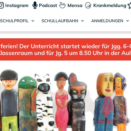
Instagram
Podcast
Mensa
Krankmeldung
SCHULPROFIL
SCHULLAUFBAHN
ANMELDUNGEN
ien! Der Unterricht startet wieder für Jgg. 6-
lassenraum und für Jg. 5 um 8.50 Uhr in der Au