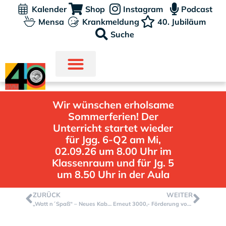
Kalender
Shop
Instagram
Podcast
Mensa
Krankmeldung
40. Jubiläum
Suche
Wir wünschen erholsame
Sommerferien! Der
Unterricht startet wieder
für Jgg. 6-Q2 am Mi,
02.09.26 um 8.00 Uhr im
Klassenraum und für Jg. 5
um 8.50 Uhr in der Aula
ZURÜCK
WEITER
„Watt n´Spaß“ – Neues Kabarettprogramm startet am Freitag, 24.05.24 um 19.00 Uhr in der Aula
Erneut 3000,- Förderung von der Sparkasse für unsere „grüne Schule“ erhalten