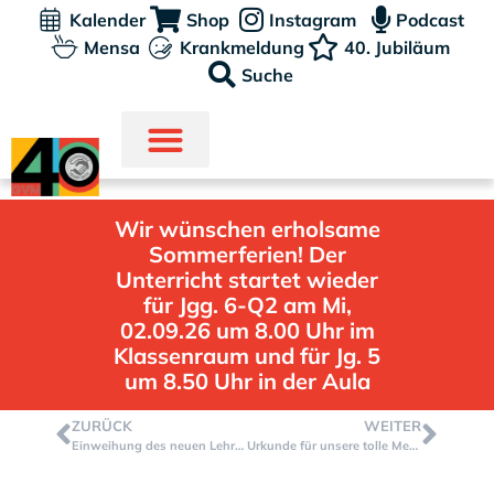
Kalender
Shop
Instagram
Podcast
Mensa
Krankmeldung
40. Jubiläum
Suche
Wir wünschen erholsame
Sommerferien! Der
Unterricht startet wieder
für Jgg. 6-Q2 am Mi,
02.09.26 um 8.00 Uhr im
Klassenraum und für Jg. 5
um 8.50 Uhr in der Aula
ZURÜCK
WEITER
Einweihung des neuen Lehrerzimmers mit toller Party
Urkunde für unsere tolle Mensa erhalten!