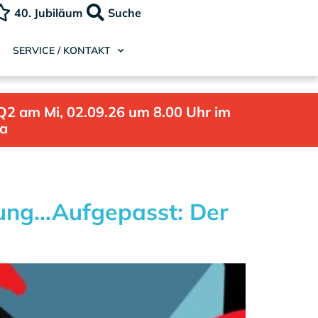
40. Jubiläum
Suche
SERVICE / KONTAKT
Q2 am Mi, 02.09.26 um 8.00 Uhr im
la
hung…Aufgepasst: Der