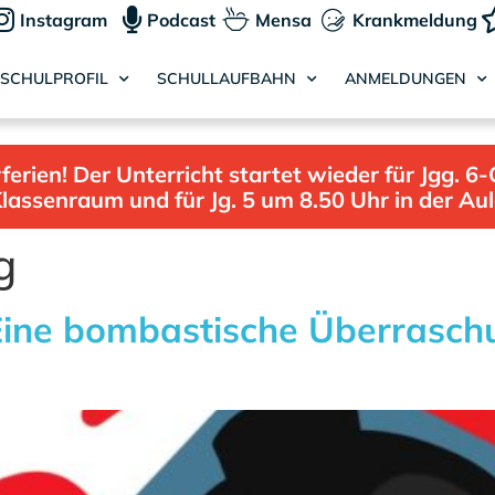
Instagram
Podcast
Mensa
Krankmeldung
SCHULPROFIL
SCHULLAUFBAHN
ANMELDUNGEN
ien! Der Unterricht startet wieder für Jgg. 6-
lassenraum und für Jg. 5 um 8.50 Uhr in der Au
g
Eine bombastische Überrasc